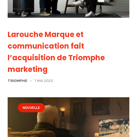
Larouche Marque et
communication fait
l’acquisition de Triomphe
marketing
TRIOMPHE
-
7 MAI 2025
NOUVELLE